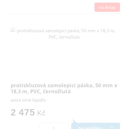
na dotaz
protiskluzová samolepicí páska, 50 mm x
18,3 m, PVC, černožlutá
extra silné lepidlo
2 475
Kč
DO KOŠÍKU