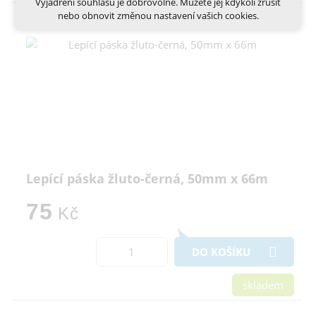
Vyjádření souhlasu je dobrovolné. Můžete jej kdykoli zrušit
nebo obnovit změnou nastavení vašich cookies.
Více informací o cookies na našem webu
Cookies a podobné technologie dělíme na technická: nutná
pro běh webu, bez nichž nelze web používat a volitelná. Do
této části spadají analytická a marketingová cookies.
Přijmout všechna cookies
Odmítnout vše
Lepící páska žluto-černá, 50mm x 66m
75
Kč
DO KOŠÍKU
skladem