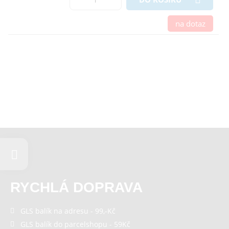
na dotaz
RYCHLÁ DOPRAVA
GLS balík na adresu - 99,-Kč
GLS balík do parcelshopu - 59Kč