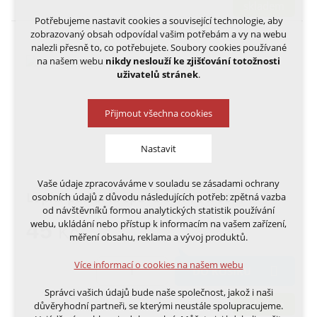
skladem
Potřebujeme nastavit cookies a související technologie, aby
zobrazovaný obsah odpovídal vašim potřebám a vy na webu
nalezli přesně to, co potřebujete. Soubory cookies používané
na našem webu
nikdy neslouží ke zjišťování totožnosti
uživatelů stránek
.
Přijmout všechna cookies
Nastavit
Vaše údaje zpracováváme v souladu se zásadami ochrany
Technická cookies
Lepící páska krepová 38mm x 50m
osobních údajů z důvodu následujících potřeb: zpětná vazba
nutná pro provozování webu
od návštěvníků formou analytických statistik používání
udržení kontextu stránek (session): případná
webu, ukládání nebo přístup k informacím na vašem zařízení,
45
Kč
přihlášení, volby jazyka, apod.
měření obsahu, reklama a vývoj produktů.
Volitelná cookies
Více informací o cookies na našem webu
DO KOŠÍKU
analytická pro anonymizované vyhodnocení
návštěvnosti
Správci vašich údajů bude naše společnost, jakož i naši
marketingová cookies (Google, Ecomail, Sklik,
skladem
důvěryhodní partneři, se kterými neustále spolupracujeme.
Smartsupp, Heureka)