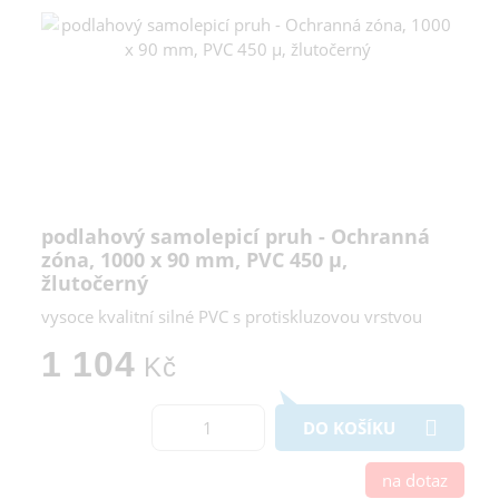
podlahový samolepicí pruh - Ochranná
zóna, 1000 x 90 mm, PVC 450 µ,
žlutočerný
vysoce kvalitní silné PVC s protiskluzovou vrstvou
1 104
Kč
DO KOŠÍKU
na dotaz