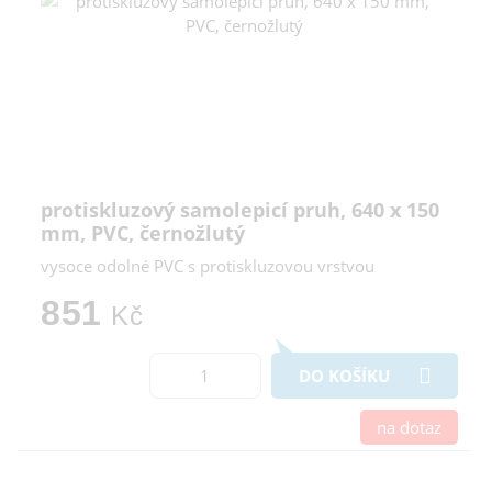
protiskluzový samolepicí pruh, 640 x 150
mm, PVC, černožlutý
vysoce odolné PVC s protiskluzovou vrstvou
851
Kč
DO KOŠÍKU
na dotaz