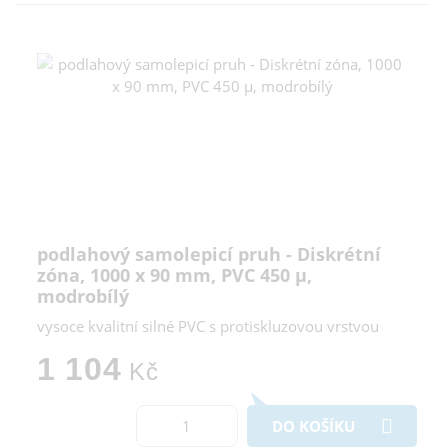
podlahový samolepicí pruh - Diskrétní
zóna, 1000 x 90 mm, PVC 450 µ,
modrobílý
vysoce kvalitní silné PVC s protiskluzovou vrstvou
1 104
Kč
DO KOŠÍKU