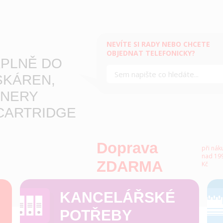
NEVÍTE SI RADY NEBO CHCETE
OBJEDNAT TELEFONICKY?
PLNĚ DO
SKÁREN,
NERY
CARTRIDGE
Doprava
při nák
nad 199
ZDARMA
Kč
KANCELÁŘSKÉ
POTŘEBY