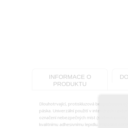
INFORMACE O
DO
PRODUKTU
Dlouhotrvající, protiskluzová bezpečnostní vý
páska. Univerzální použití v interiérech i exte
označení nebezpečných míst (snížené profily, 
kvalitnímu adhesivnímu lepidlu. Případné nero