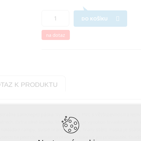
DO KOŠÍKU
na dotaz
TAZ K PRODUKTU
stražná samolepící páska. Vyrobena z PVC s větší pevností a lepiv
riérech. Extra silné lepidlo, které zajišťuje vysokou trvanlivost i 
nakládací rampy, svislé hrany schodů, hrany stěn). Páska je stálo
vnosti na povrchu nejsou problém, páska se jim přizpůsobí. Snadno