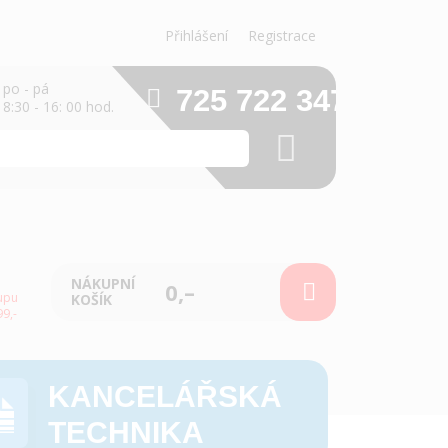
Přihlášení
Registrace
po - pá
725 722 347
8:30 - 16: 00 hod.
NÁKUPNÍ
0,–
upu
KOŠÍK
9,-
KANCELÁŘSKÁ
TECHNIKA