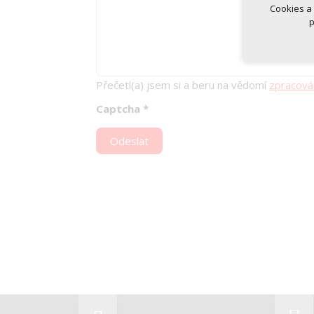
Cookies a
p
Přečetl(a) jsem si a beru na vědomí
zpracová
Captcha
*
Odeslat