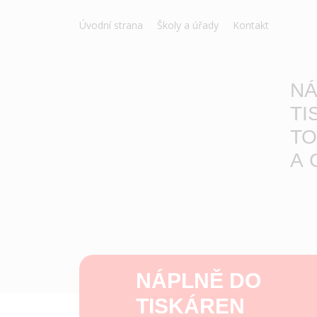
Úvodní strana
Školy a úřady
Kontakt
NÁ
TI
TO
A 
NÁPLNĚ DO
TISKÁREN