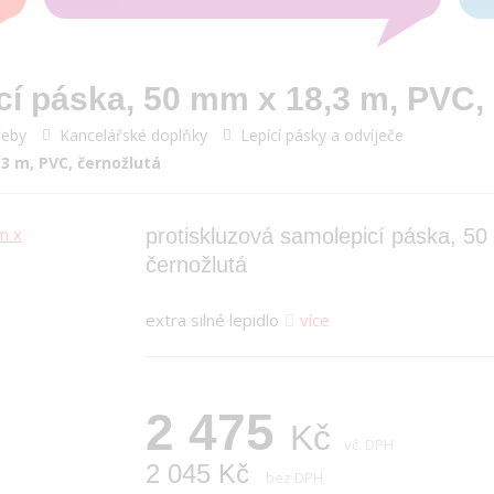
cí páska, 50 mm x 18,3 m, PVC,
řeby
Kancelářské doplňky
Lepící pásky a odvíječe
3 m, PVC, černožlutá
protiskluzová samolepicí páska, 5
černožlutá
extra silné lepidlo
více
2 475
Kč
vč. DPH
2 045 Kč
bez DPH