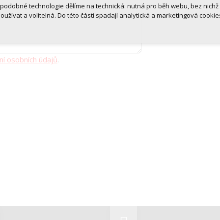
 podobné technologie dělíme na technická: nutná pro běh webu, bez nichž
oužívat a volitelná. Do této části spadají analytická a marketingová cookie
Přijmout všechna cookies
Odmítnout vše
ní osobních údajů
.