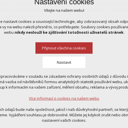
Nastavení cookies
-30 °C do + 70 °C. Protiskluzový vrstva se středně zrnitým povrch
 které vyžadují dodatečnou odolnost proti skluzu, jako jsou sch
Vítejte na našem webu!
 organizace LEAN.
 nastavit cookies a související technologie, aby zobrazovaný obsah odp
 vy na webu nalezli přesně to, co potřebujete. Soubory cookies používa
webu
nikdy neslouží ke zjišťování totožnosti uživatelů stránek
.
Přijmout všechna cookies
Nastavit
zpracováváme v souladu se zásadami ochrany osobních údajů z důvodu n
 cookies
tná vazba od návštěvníků formou analytických statistik používání webu, u
 pro provozování webu
tup k informacím na vašem zařízení, měření obsahu, reklama a vývoj prod
ní kontextu stránek (session): případná přihlášení, volby jazyka, apod.
Více informací o cookies na našem webu
cookies
tická pro anonymizované vyhodnocení návštěvnosti
ich údajů bude naše společnost, jakož i naši důvěryhodní partneři, se kter
tingová cookies (Google, Ecomail, Sklik, Smartsupp, Heureka)
eme. Vyjádření souhlasu je dobrovolné. Můžete jej kdykoli zrušit nebo ob
nastavení vašich cookies.
Více informací o cookies na našem webu