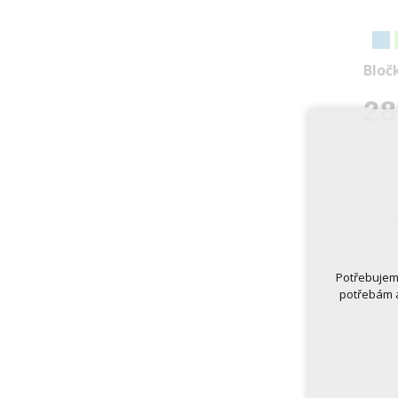
Bloč
28
Potřebujeme
potřebám a