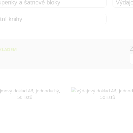
upenky a šatnové bloky
Výdajo
tní knihy
Z
KLADEM