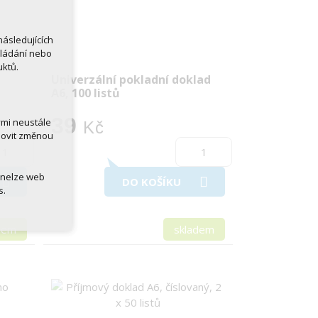
ásledujících
kládání nebo
uktů.
Univerzální pokladní doklad
A6, 100 listů
39
ými neustále
Kč
novit změnou
 nelze web
DO KOŠÍKU
s.
dem
skladem