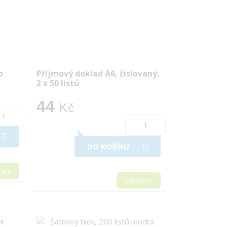
o
Příjmový doklad A6, číslovaný,
2 x 50 listů
44
Kč
DO KOŠÍKU
dem
skladem