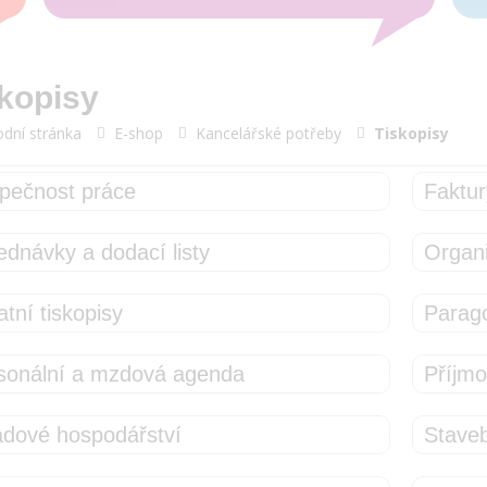
kopisy
dní stránka
E-shop
Kancelářské potřeby
Tiskopisy
pečnost práce
Faktur
ednávky a dodací listy
Organ
tní tiskopisy
Parago
sonální a mzdová agenda
Příjmo
adové hospodářství
Staveb