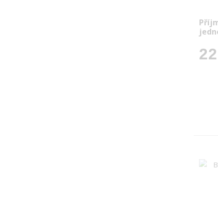
Příj
jedn
22