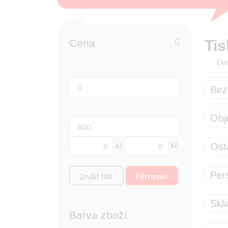
Cena
Tis
Úvo
Bez
Obj
až
Kč
Osta
Per
Zrušit filtr
Skl
Barva zboží