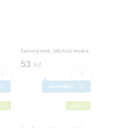
Šatnový blok, 200 listů modrá
53
Kč
DO KOŠÍKU
dem
skladem