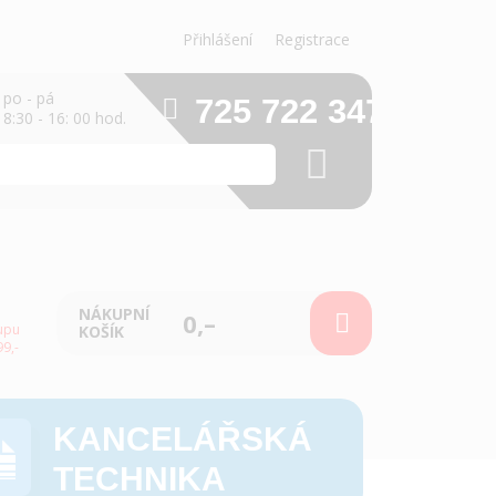
Přihlášení
Registrace
po - pá
725 722 347
8:30 - 16: 00 hod.
NÁKUPNÍ
0,–
upu
KOŠÍK
9,-
KANCELÁŘSKÁ
TECHNIKA