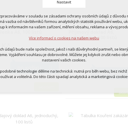
Nastavit
zpracováváme v souladu se zásadami ochrany osobních údajů z důvodu n
 cookies
tná vazba od návštěvníků formou analytických statistik používání webu, u
 pro provozování webu
tup k informacím na vašem zařízení, měření obsahu, reklama a vývoj prod
ní kontextu stránek (session): případná přihlášení, volby jazyka, apod.
lenka A6, 100 listů
Příjmový doklad A6,
jednoduchý, 100 listů
Více informací o cookies na našem webu
cookies
Kč
tická pro anonymizované vyhodnocení návštěvnosti
39
ich údajů bude naše společnost, jakož i naši důvěryhodní partneři, se kter
Kč
tingová cookies (Google, Ecomail, Sklik, Smartsupp, Heureka)
eme. Vyjádření souhlasu je dobrovolné. Můžete jej kdykoli zrušit nebo ob
nastavení vašich cookies.
Více informací o cookies na našem webu
DO KOŠÍKU
 podobné technologie dělíme na technická: nutná pro běh webu, bez nichž
DO KOŠÍKU
oužívat a volitelná. Do této části spadají analytická a marketingová cookie
Přijmout všechna cookies
skladem
skla
Odmítnout vše