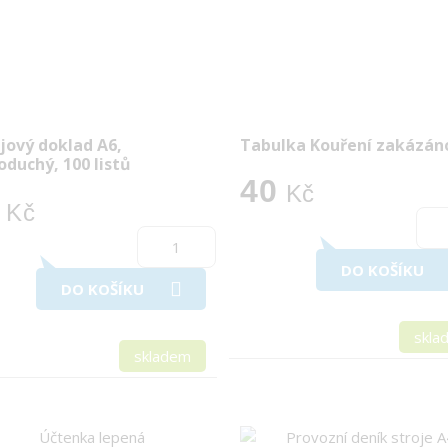
jový doklad A6,
Tabulka Kouření zakázán
oduchý, 100 listů
40
Kč
Kč
DO KOŠÍKU
DO KOŠÍKU
skla
skladem