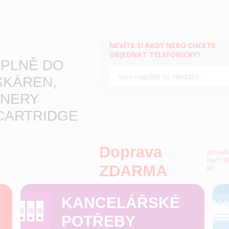
NEVÍTE SI RADY NEBO CHCETE
OBJEDNAT TELEFONICKY?
PLNĚ DO
SKÁREN,
NERY
CARTRIDGE
Doprava
při nák
nad 199
ZDARMA
Kč
KANCELÁŘSKÉ
POTŘEBY