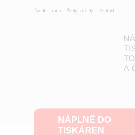
Úvodní strana
Školy a úřady
Kontakt
NÁ
TI
TO
A 
NÁPLNĚ DO
TISKÁREN