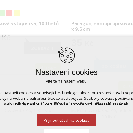
ková vstupenka, 100 listů
Paragon, samopropisovací
x 9,5 cm
Kč
35
Kč
ZOBRAZIT
DO KOŠÍKU
skladem
Nastavení cookies
Vítejte na našem webu!
skla
 nastavit cookies a související technologie, aby zobrazovaný obsah odp
 vy na webu nalezli přesně to, co potřebujete. Soubory cookies používa
webu
nikdy neslouží ke zjišťování totožnosti uživatelů stránek
.
Přijmout všechna cookies