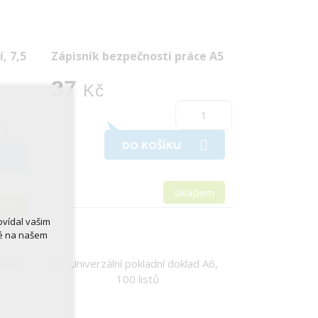
, 7,5
Zápisník bezpečnosti práce A5
37
Kč
DO KOŠÍKU
skladem
dem
ovídal vašim
né na našem