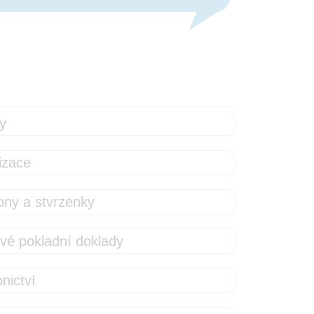
y
izace
ny a stvrzenky
vé pokladní doklady
nictví