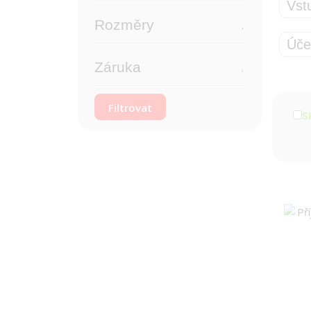
Vst
Rozměry
Úče
Záruka
S