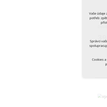
Vaše údaje 
Technická
potřeb: zpě
nutná
přís
udrže
Dovo
Volitelná 
39
analy
Správci vaš
marke
spolupracuj
Cookies a
p