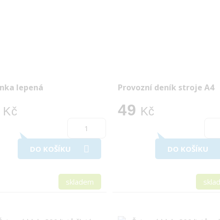
nka lepená
Provozní deník stroje A4
49
Kč
Kč
DO KOŠÍKU
DO KOŠÍKU
skladem
skla