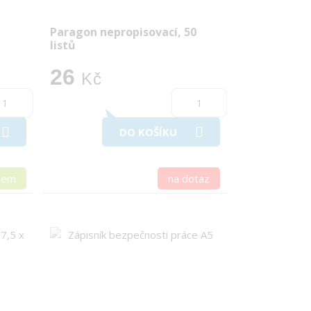
Paragon nepropisovací, 50
listů
26
Kč
DO KOŠÍKU
dem
na dotaz