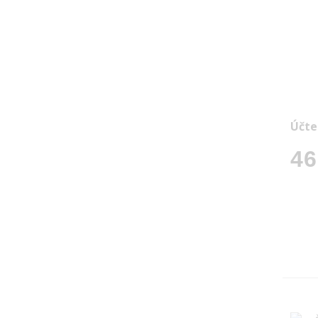
Účte
46