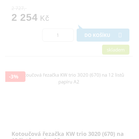
2 727,-
2 254
Kč
DO KOŠÍKU
skladem
-3%
Kotoučová řezačka KW trio 3020 (670) na