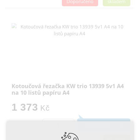
Doporučeno
skladem
Kotoučová řezačka KW trio 13939 5v1 A4
na 10 listů papíru A4
1 373
Kč
DO KOŠÍKU
skladem