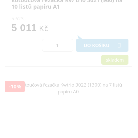
kotoučová řezačka KW trio 3021 (960) na
10 listů papíru A1
5 623,-
5 011
Kč
DO KOŠÍKU
skladem
-10%