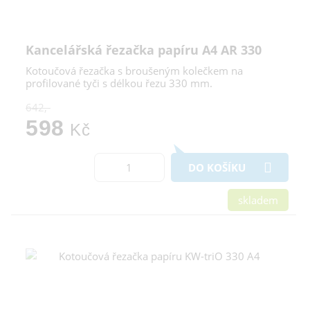
Kancelářská řezačka papíru A4 AR 330
Kotoučová řezačka s broušeným kolečkem na
profilované tyči s délkou řezu 330 mm.
642,-
598
Kč
DO KOŠÍKU
skladem