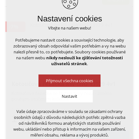
Nastavení cookies
-7%
Vítejte na našem webu!
Potřebujeme nastavit cookies a související technologie, aby
zobrazovaný obsah odpovídal vašim potřebám a vy na webu
nalezli přesně to, co potřebujete. Soubory cookies používané
na našem webu
nikdy neslouží ke zjišťování totožnosti
uživatelů stránek
.
Přijmout všechna cookies
Kotoučová řezačka KW-triO 13929 4v1
Kotoučová řezačka se čtyřmi typy řezu - změna
Nastavit
pouhým otočením kolečka.
1 475,-
Vaše údaje zpracováváme v souladu se zásadami ochrany
Technická cookies
1 373
osobních údajů z důvodu následujících potřeb: zpětná vazba
Kč
nutná pro provozování webu
od návštěvníků formou analytických statistik používání
udržení kontextu stránek (session): případná
webu, ukládání nebo přístup k informacím na vašem zařízení,
přihlášení, volby jazyka, apod.
měření obsahu, reklama a vývoj produktů.
DO KOŠÍKU