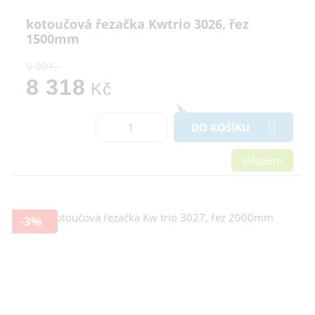
kotoučová řezačka Kwtrio 3026, řez
1500mm
9 001,-
8 318
Kč
DO KOŠÍKU
skladem
-3%