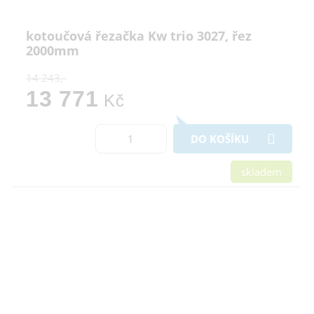
kotoučová řezačka Kw trio 3027, řez
2000mm
14 243,-
13 771
Kč
DO KOŠÍKU
skladem