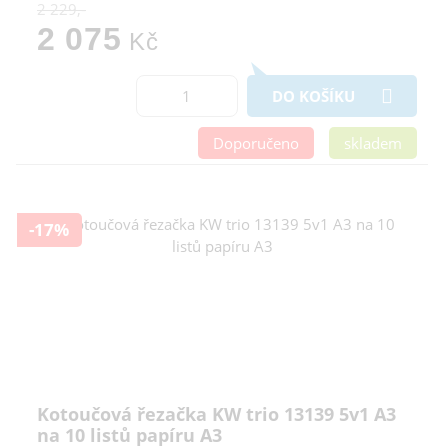
2 229,-
2 075
Kč
DO KOŠÍKU
Doporučeno
skladem
-17%
Kotoučová řezačka KW trio 13139 5v1 A3
na 10 listů papíru A3