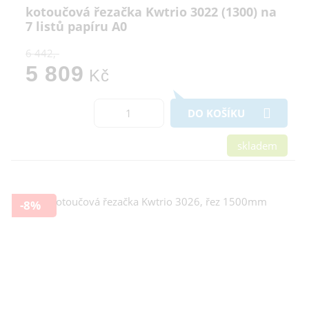
kotoučová řezačka Kwtrio 3022 (1300) na
7 listů papíru A0
6 442,-
5 809
Kč
DO KOŠÍKU
skladem
-8%