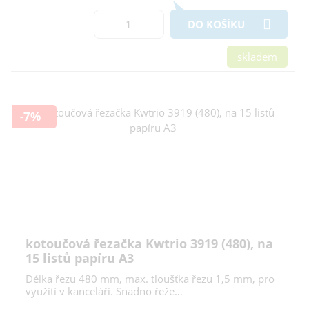
DO KOŠÍKU
skladem
-7%
kotoučová řezačka Kwtrio 3919 (480), na
15 listů papíru A3
Délka řezu 480 mm, max. tloušťka řezu 1,5 mm, pro
využití v kanceláři. Snadno řeže…