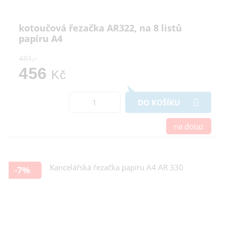
kotoučová řezačka AR322, na 8 listů
papíru A4
481,-
456
Kč
DO KOŠÍKU
na dotaz
-7%