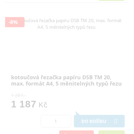
-8%
kotoučová řezačka papíru DSB TM 20,
max. formát A4, 5 měnitelných typů řezu
1 287,-
1 187
Kč
DO KOŠÍKU