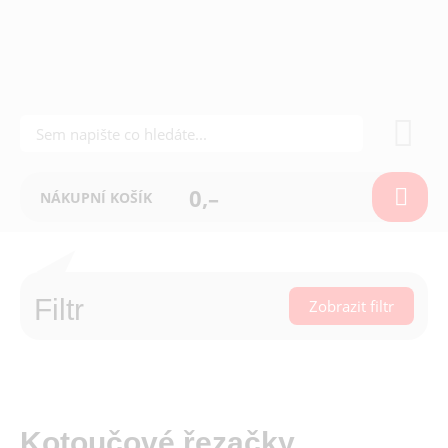
0,–
NÁKUPNÍ KOŠÍK
Filtr
Zobrazit filtr
Kotoučové řezačky