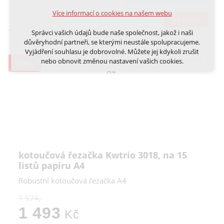
Volitelná cookies
Více informací o cookies na našem webu
analytická pro anonymizované vyhodnocení
na dotaz
návštěvnosti
Správci vašich údajů bude naše společnost, jakož i naši
marketingová cookies (Google, Ecomail, Sklik,
důvěryhodní partneři, se kterými neustále spolupracujeme.
Smartsupp, Heureka)
Vyjádření souhlasu je dobrovolné. Můžete jej kdykoli zrušit
nebo obnovit změnou nastavení vašich cookies.
-5%
Více informací o cookies na našem webu
Cookies a podobné technologie dělíme na technická: nutná
pro běh webu, bez nichž nelze web používat a volitelná. Do
této části spadají analytická a marketingová cookies.
Přijmout všechna cookies
Odmítnout vše
kotoučová řezačka Kwtrio 3018, na 15
listů papíru A4
Robustní kotoučová řezačka A4
1 574,-
1 493
Kč