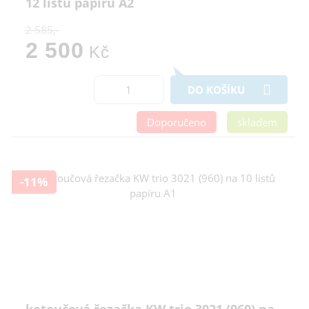
12 listů papíru A2
2 585,-
2 500
Kč
DO KOŠÍKU
Doporučeno
skladem
-11%