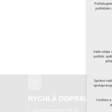
Potřebujeme
k
potřebám a
c
Origi
V nabí
produk
tiskov
Vaše údaje 
Technická
potřeb: zpě
nutná
přís
udrže
Volitelná 
analy
Správci vaš
marke
spolupracuj
RYCHLÁ DOPRAVA
SNA
Cookies a
p
GLS balík na adresu - 99,-Kč
Bank