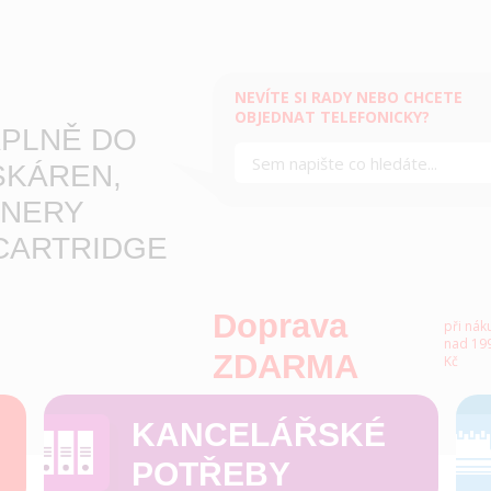
NEVÍTE SI RADY NEBO CHCETE
OBJEDNAT TELEFONICKY?
PLNĚ DO
SKÁREN,
NERY
CARTRIDGE
Doprava
při nák
nad 199
ZDARMA
Kč
KANCELÁŘSKÉ
POTŘEBY