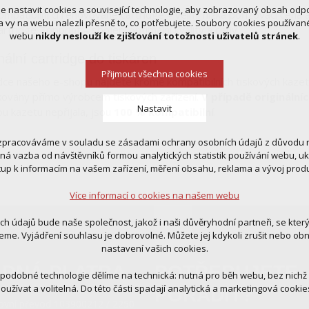
 nastavit cookies a související technologie, aby zobrazovaný obsah odp
ompatibilní či renovované cartridge – velmi nízká pořizovací cena a 
 vy na webu nalezli přesně to, co potřebujete. Soubory cookies používa
artridge Topprint – spojení optimální kvality a ceny
webu
nikdy neslouží ke zjišťování totožnosti uživatelů stránek
.
nální cartridge do tiskáren
Přijmout všechna cookies
dce našeho e-shopu najdete kromě kompatibilních tiskových kazet t
ovány přímo výrobcem tiskových zařízení.
V případě originální
Nastavit
ou kazetu nepřijala, jsou
100 % kompatibilní
.
zpracováváme v souladu se zásadami ochrany osobních údajů z důvodu n
 cookies
tná vazba od návštěvníků formou analytických statistik používání webu, u
 pro provozování webu
tup k informacím na vašem zařízení, měření obsahu, reklama a vývoj prod
ní kontextu stránek (session): případná přihlášení, volby jazyka, apod.
Více informací o cookies na našem webu
cookies
tická pro anonymizované vyhodnocení návštěvnosti
ich údajů bude naše společnost, jakož i naši důvěryhodní partneři, se kter
tingová cookies (Google, Ecomail, Sklik, Smartsupp, Heureka)
eme. Vyjádření souhlasu je dobrovolné. Můžete jej kdykoli zrušit nebo ob
nastavení vašich cookies.
Více informací o cookies na našem webu
DNÁ PLATBA
POTŘEBUJETE
 podobné technologie dělíme na technická: nutná pro běh webu, bez nichž
oužívat a volitelná. Do této části spadají analytická a marketingová cookie
PORADIT?
Přijmout všechna cookies
ovní převod 103900212 / 2250