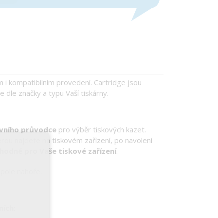
m i kompatibilním provedení. Cartridge jsou
 dle značky a typu Vaší tiskárny.
tivního průvodce
pro výběr tiskových kazet.
erou najdete na tiskovém zařízení, po navolení
hodné pro Vaše tiskové zařízení
.
 pole nahoře.
ních: