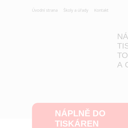
Úvodní strana
Školy a úřady
Kontakt
NÁ
TI
TO
A 
NÁPLNĚ DO
TISKÁREN