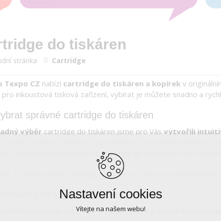
tridge do tiskáren
dní stránka
Cartridge
p Texpo CZ
nabízí
cartridge do tiskáren a kopírek
v originální
 pro inkoustová tisková zařízení, vybírat je můžete snadno a rychle
ybrat správné cartridge do tiskáren
adný výběr
cartridge do tiskáren jsme pro Vás
vytvořili intui
e zvolíte výrobce tiskárny, typ a nakonec sérii/model tiskárny, kt
etrů Vám nabídneme pouze
cartridge do tiskáren
, které jsou
v
adě, že znáte název cartridge, můžete jej zadat do vyhledávacího
Nastavení cookies
tibilní cartridge do tiskáren
Vítejte na našem webu!
tibilní cartridge do tiskáren nabízíme v 2 různých provede