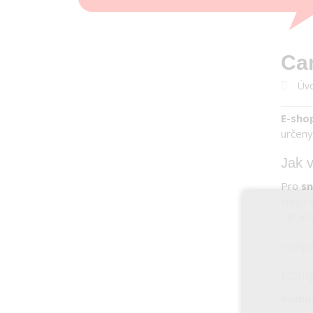
Car
Úvo
E-sho
určeny
Jak v
Pro
sn
Nejprv
param
V příp
Kompa
Kompa