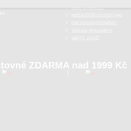
bní brána GO PAY
RADY A NÁVODY
Odmítnout vše
rka
NEJČASTĚJŠÍ DOTAZY FAQ
OBCHODNÍ PODMÍNKY
ZÁRUKA REKLAMACE
VRÁTIT ZBOŽÍ
tovné ZDARMA nad 1999 Kč