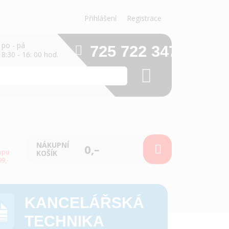
Přihlášení
Registrace
po - pá
725 722 347
8:30 - 16: 00 hod.
NÁKUPNÍ
0,–
upu
KOŠÍK
9,-
KANCELÁŘSKÁ
TECHNIKA