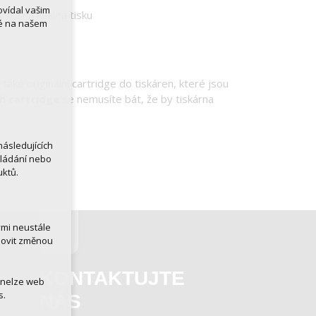
ovídal vašim
slušná kvalita tisku
né na našem
aké originální cartridge do tiskáren, které jsou
ch cartridge
se nemusíte bát, že by tiskárna
ásledujících
kládání nebo
uktů.
ými neustále
novit změnou
KONTAKTUJTE
 nelze web
s.
NÁS