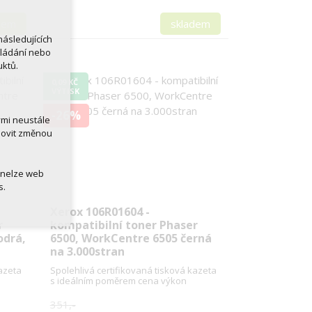
dem
skladem
ásledujících
kládání nebo
uktů.
0,09 KČ
VÝTISK
-26%
ými neustále
novit změnou
 nelze web
s.
Xerox 106R01604 -
r
kompatibilní toner Phaser
odrá,
6500, WorkCentre 6505 černá
na 3.000stran
kazeta
Spolehlivá certifikovaná tisková kazeta
s ideálním poměrem cena výkon
351,-