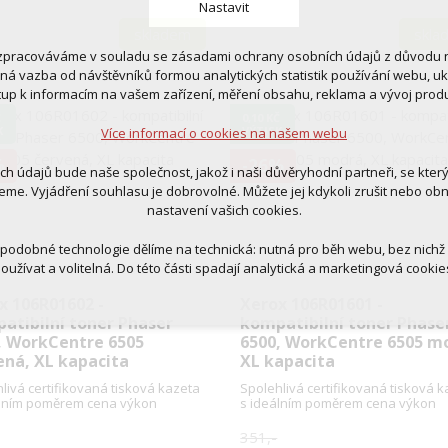
Nastavit
skladem
skla
zpracováváme v souladu se zásadami ochrany osobních údajů z důvodu n
 cookies
tná vazba od návštěvníků formou analytických statistik používání webu, u
 pro provozování webu
tup k informacím na vašem zařízení, měření obsahu, reklama a vývoj prod
ní kontextu stránek (session): případná přihlášení, volby jazyka, apod.
Č
0,10 KČ
K
VÝTISK
Více informací o cookies na našem webu
cookies
tická pro anonymizované vyhodnocení návštěvnosti
%
-26%
ich údajů bude naše společnost, jakož i naši důvěryhodní partneři, se kter
tingová cookies (Google, Ecomail, Sklik, Smartsupp, Heureka)
eme. Vyjádření souhlasu je dobrovolné. Můžete jej kdykoli zrušit nebo ob
nastavení vašich cookies.
Více informací o cookies na našem webu
 podobné technologie dělíme na technická: nutná pro běh webu, bez nichž
oužívat a volitelná. Do této části spadají analytická a marketingová cookie
Přijmout všechna cookies
x 106R01602 -
Xerox 106R01601 -
atibilní toner Phaser
kompatibilní toner Phase
, WorkCentre 6505
6500, WorkCentre 6505 m
Odmítnout vše
ená, XL kapacita
XL kapacita
livá certifikovaná tisková kazeta
Spolehlivá certifikovaná tisková 
álním poměrem cena výkon
s ideálním poměrem cena výkon
351,-