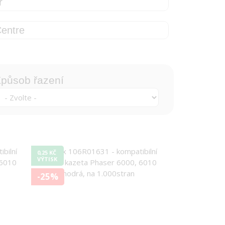
r
entre
působ řazení
0,25 KČ
VÝTISK
-25%