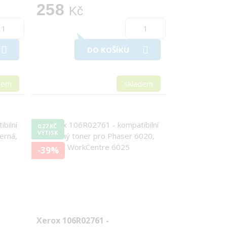
258
Kč
DO KOŠÍKU
dem
skladem
0,27 KČ
VÝTISK
-39%
Xerox 106R02761 -