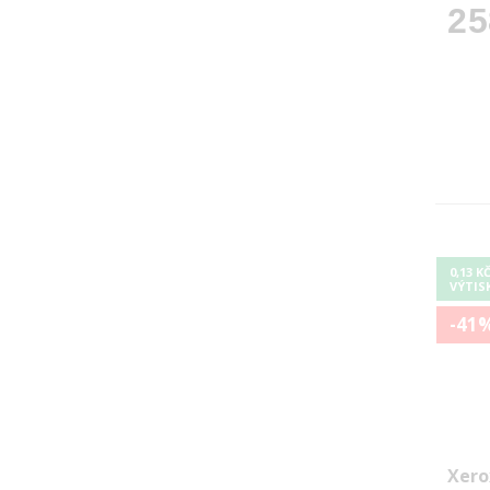
25
0,13 K
VÝTIS
-41
Xero