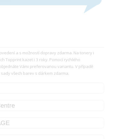
provedení a s možností dopravy zdarma. Na tonery i
h Topprint kazet i 3 roky. Pomocí rychlého
objednáte Vámi preferovanou variantu. V případě
 sady všech barev s dárkem zdarma.
entre
AGE