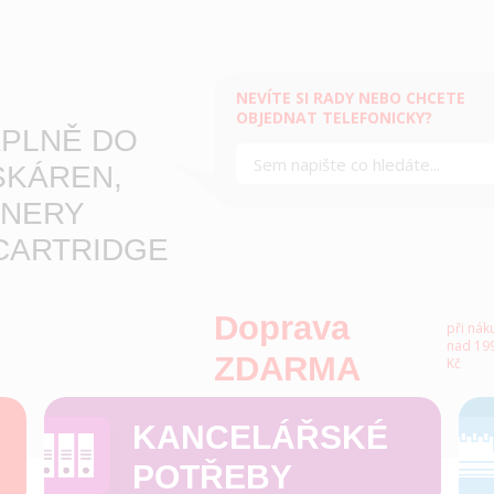
NEVÍTE SI RADY NEBO CHCETE
OBJEDNAT TELEFONICKY?
PLNĚ DO
SKÁREN,
NERY
CARTRIDGE
Doprava
při nák
nad 199
ZDARMA
Kč
KANCELÁŘSKÉ
POTŘEBY