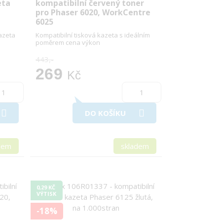
eta
kompatibilní červený toner
pro Phaser 6020, WorkCentre
6025
kazeta
Kompatibilní tisková kazeta s ideálním
poměrem cena výkon
443,-
269
Kč
DO KOŠÍKU
dem
skladem
0,29 KČ
VÝTISK
-18%