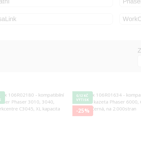
atní
Phase
saLink
WorkC
Z
Č
0,12 KČ
K
VÝTISK
-25%