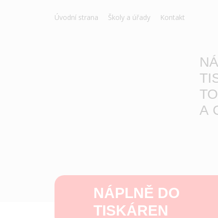
Úvodní strana
Školy a úřady
Kontakt
NÁ
TI
TO
A 
NÁPLNĚ DO
TISKÁREN