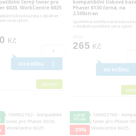
atibilní černý toner pro
kompatibilní tisková kaz
er 6020, WorkCentre 6025
Phaser 6130 černá, na
2.500stran
ibilní tisková kazeta s ideálním
em cena výkon
Spolehlivá certifikovaná tisková 
s ideálním poměrem cena výkon
332,-
0
Kč
265
Kč
DO KOŠÍKU
DO KOŠÍKU
skladem
skla
Č
0,27 KČ
K
VÝTISK
%
-39%