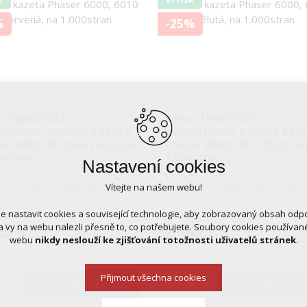
%
-25%
x 106R01632 -
Xerox 106R01633 -
atibilní tisková kazeta
kompatibilní tisková kaz
er 6000, 6010 červená, na
Phaser 6000, 6010 žlutá, n
0stran
1.000stran
Nastavení cookies
livá certifikovaná tisková kazeta
Spolehlivá certifikovaná tisková 
álním poměrem cena výkon
s ideálním poměrem cena výkon
Vítejte na našem webu!
332,-
 nastavit cookies a související technologie, aby zobrazovaný obsah odp
8
248
 vy na webu nalezli přesně to, co potřebujete. Soubory cookies používa
Kč
Kč
webu
nikdy neslouží ke zjišťování totožnosti uživatelů stránek
.
Přijmout všechna cookies
DO KOŠÍKU
DO KOŠÍKU