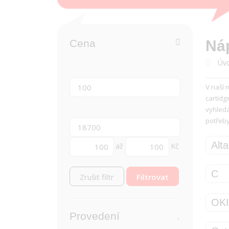
Cena
Náp
Úvo
V naší 
cartidg
vyhledá
potřeb
Alta
až
Kč
C
Zrušit filtr
OK
Provedení