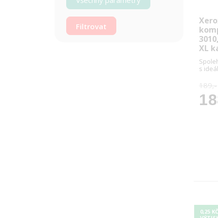
Všechny parametry
Xero
komp
3010
XL k
Spoleh
s ide
189,-
18
0,25 K
VÝTIS