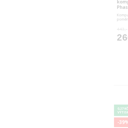
komp
Phas
Kompat
poměr
443,-
26
0,27 K
VÝTIS
-39