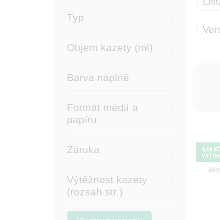
Ost
Typ
Ver
Objem kazety (ml)
Barva náplně
Formát médií a
papíru
Záruka
0,08 K
VÝTIS
Výtěžnost kazety
(rozsah str.)