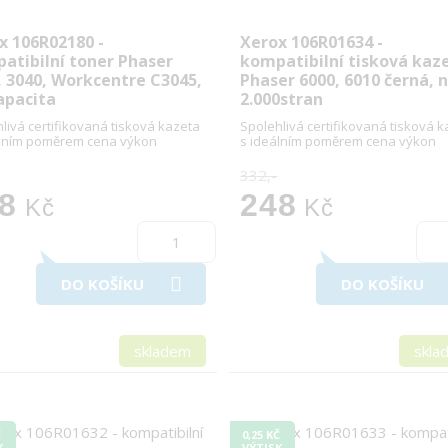
x 106R02180 -
Xerox 106R01634 -
atibilní toner Phaser
kompatibilní tisková kaz
, 3040, Workcentre C3045,
Phaser 6000, 6010 černá, 
apacita
2.000stran
livá certifikovaná tisková kazeta
Spolehlivá certifikovaná tisková 
álním poměrem cena výkon
s ideálním poměrem cena výkon
332,-
8
248
Kč
Kč
DO KOŠÍKU
DO KOŠÍKU
skladem
skla
Č
0,25 KČ
K
VÝTISK