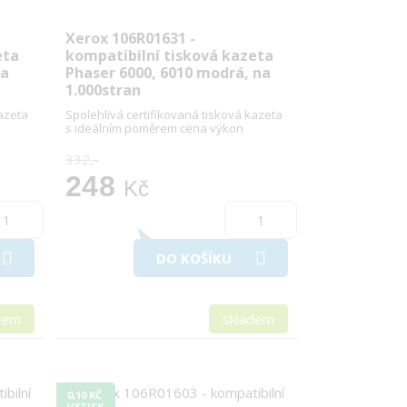
Xerox 106R01631 -
eta
kompatibilní tisková kazeta
na
Phaser 6000, 6010 modrá, na
1.000stran
kazeta
Spolehlivá certifikovaná tisková kazeta
s ideálním poměrem cena výkon
332,-
248
Kč
DO KOŠÍKU
dem
skladem
0,10 KČ
VÝTISK