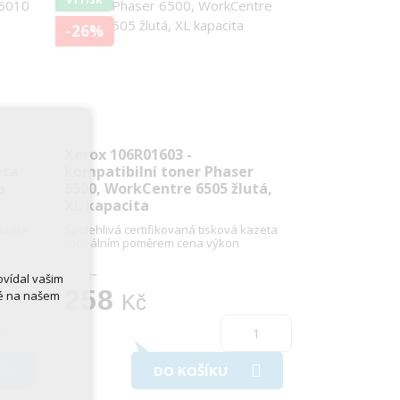
-26%
Xerox 106R01603 -
eta
kompatibilní toner Phaser
a
6500, WorkCentre 6505 žlutá,
XL kapacita
kazeta
Spolehlivá certifikovaná tisková kazeta
s ideálním poměrem cena výkon
351,-
ovídal vašim
258
né na našem
Kč
DO KOŠÍKU