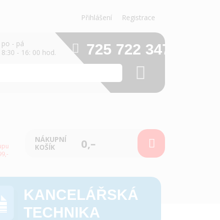
Přihlášení
Registrace
po - pá
725 722 347
8:30 - 16: 00 hod.
NÁKUPNÍ
0,–
upu
KOŠÍK
9,-
KANCELÁŘSKÁ
TECHNIKA