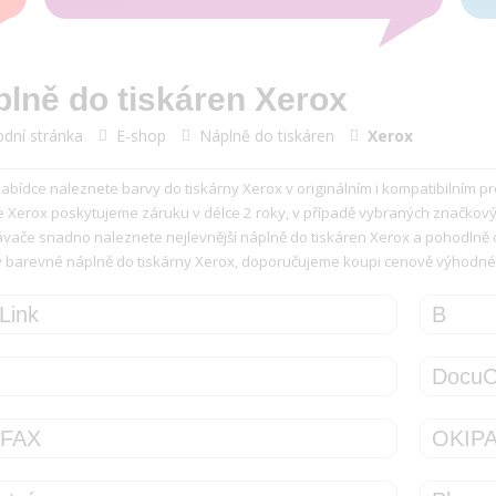
lně do tiskáren Xerox
dní stránka
E-shop
Náplně do tiskáren
Xerox
nabídce naleznete barvy do tiskárny Xerox v originálním i kompatibilním 
e Xerox poskytujeme záruku v délce 2 roky, v případě vybraných značkovýc
vače snadno naleznete nejlevnější náplně do tiskáren Xerox a pohodlně 
y barevné náplně do tiskárny Xerox, doporučujeme koupi cenově výhodné
Link
B
DocuC
IFAX
OKIP