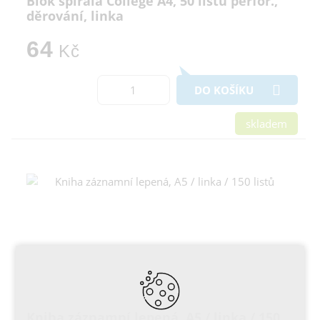
Blok spirála College A4, 50 listů perfor.,
děrování, linka
64
Kč
DO KOŠÍKU
skladem
Kniha záznamní lepená, A5 / linka / 150