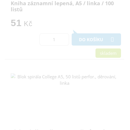
Kniha záznamní lepená, A5 / linka / 100
listů
51
Kč
DO KOŠÍKU
skladem