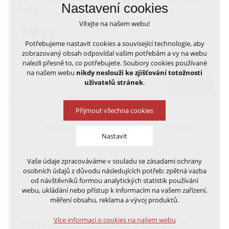
Nastavení cookies
listů
Vítejte na našem webu!
79
Kč
Potřebujeme nastavit cookies a související technologie, aby
zobrazovaný obsah odpovídal vašim potřebám a vy na webu
DO KOŠÍKU
nalezli přesně to, co potřebujete. Soubory cookies používané
na našem webu
nikdy neslouží ke zjišťování totožnosti
uživatelů stránek
.
skladem
Přijmout všechna cookies
Nastavit
Vaše údaje zpracováváme v souladu se zásadami ochrany
Technická cookies
osobních údajů z důvodu následujících potřeb: zpětná vazba
nutná pro provozování webu
od návštěvníků formou analytických statistik používání
udržení kontextu stránek (session): případná
webu, ukládání nebo přístup k informacím na vašem zařízení,
přihlášení, volby jazyka, apod.
měření obsahu, reklama a vývoj produktů.
Volitelná cookies
Více informací o cookies na našem webu
Kniha záznamní lepená, A4, linka, 96
analytická pro anonymizované vyhodnocení