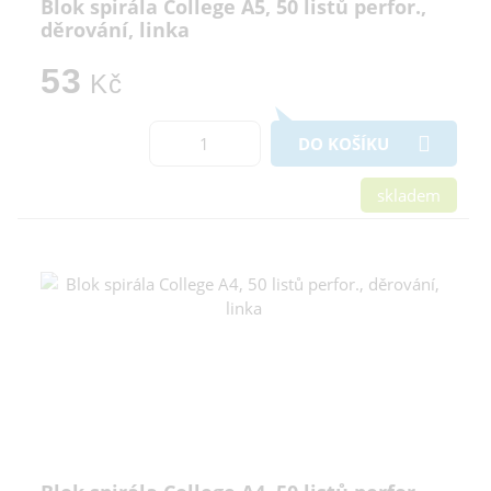
Blok spirála College A5, 50 listů perfor.,
děrování, linka
53
Kč
DO KOŠÍKU
skladem