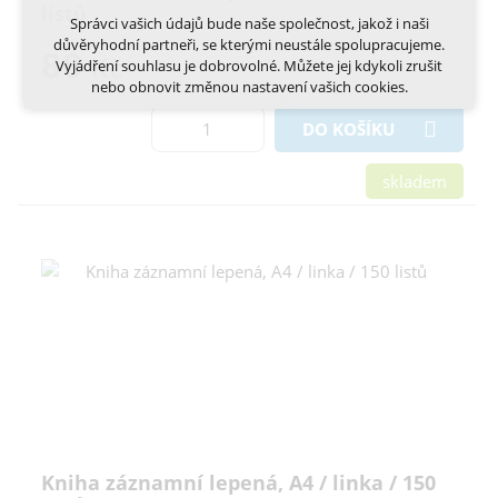
listů
návštěvnosti
Správci vašich údajů bude naše společnost, jakož i naši
marketingová cookies (Google, Ecomail, Sklik,
důvěryhodní partneři, se kterými neustále spolupracujeme.
Smartsupp, Heureka)
88
Kč
Vyjádření souhlasu je dobrovolné. Můžete jej kdykoli zrušit
nebo obnovit změnou nastavení vašich cookies.
Více informací o cookies na našem webu
DO KOŠÍKU
Cookies a podobné technologie dělíme na technická: nutná
pro běh webu, bez nichž nelze web používat a volitelná. Do
této části spadají analytická a marketingová cookies.
Přijmout všechna cookies
skladem
Odmítnout vše
Kniha záznamní lepená, A4 / linka / 150