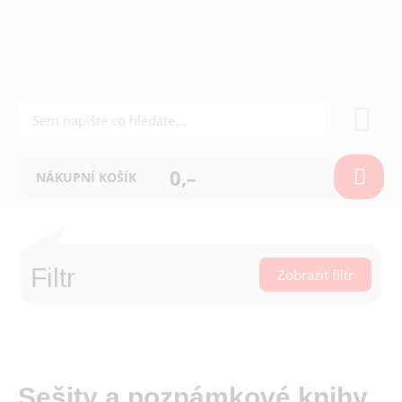
0,–
NÁKUPNÍ KOŠÍK
Filtr
Zobrazit filtr
Sešity a poznámkové knihy