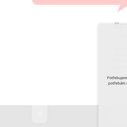
Spo
Úvo
Našimi
školky
společ
tisk o
Potřebujeme
potřebám a