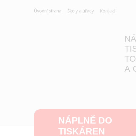
Úvodní strana
Školy a úřady
Kontakt
NÁ
TI
TO
A 
NÁPLNĚ DO
TISKÁREN