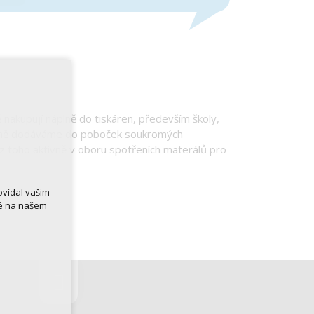
ě nakupují náplně do tiskáren, především školy,
idelně dodáváme do poboček soukromých
 z toho aktivně v oboru spotřeních materálů pro
ovídal vašim
né na našem