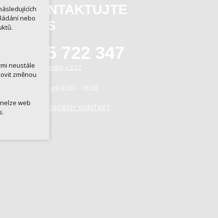
KONTAKTUJTE
ásledujících
kládání nebo
NÁS
uktů.
725 722 347
ými neustále
info@texpo-cz.cz
novit změnou
po - pá 8:30 - 16:00
 nelze web
PODROBNÝ KONTAKT
s.