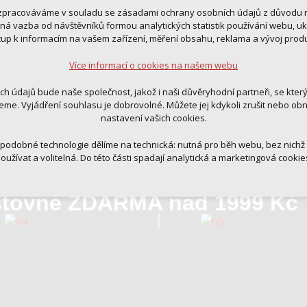
DNÁ PLATBA
POTŘEBUJETE
zpracováváme v souladu se zásadami ochrany osobních údajů z důvodu n
 cookies
tná vazba od návštěvníků formou analytických statistik používání webu, u
PORADIT?
 pro provozování webu
tup k informacím na vašem zařízení, měření obsahu, reklama a vývoj prod
ovní převod 103900212 / 2250
ní kontextu stránek (session): případná přihlášení, volby jazyka, apod.
bní brána GO PAY
Více informací o cookies na našem webu
RADY A NÁVODY
cookies
rka
NEJČASTĚJŠÍ DOTAZY FAQ
tická pro anonymizované vyhodnocení návštěvnosti
ich údajů bude naše společnost, jakož i naši důvěryhodní partneři, se kter
tingová cookies (Google, Ecomail, Sklik, Smartsupp, Heureka)
OBCHODNÍ PODMÍNKY
eme. Vyjádření souhlasu je dobrovolné. Můžete jej kdykoli zrušit nebo ob
nastavení vašich cookies.
ZÁRUKA REKLAMACE
Více informací o cookies na našem webu
VRÁTIT ZBOŽÍ
 podobné technologie dělíme na technická: nutná pro běh webu, bez nichž
oužívat a volitelná. Do této části spadají analytická a marketingová cookie
Přijmout všechna cookies
tovné ZDARMA nad 1999 Kč
Odmítnout vše