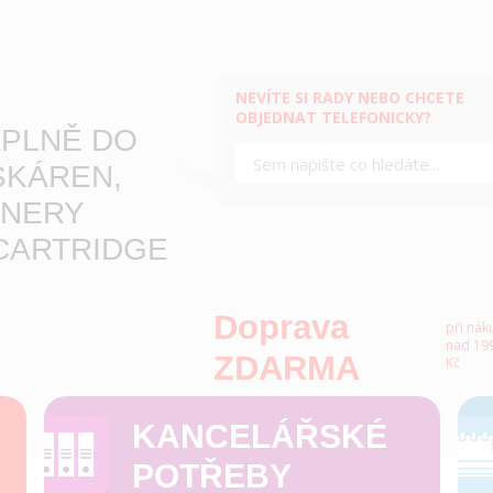
NEVÍTE SI RADY NEBO CHCETE
OBJEDNAT TELEFONICKY?
PLNĚ DO
SKÁREN,
NERY
CARTRIDGE
Doprava
při nák
nad 199
ZDARMA
Kč
KANCELÁŘSKÉ
POTŘEBY