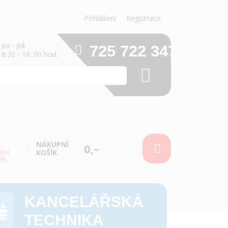
Přihlášení
Registrace
po - pá
725 722 347
8:30 - 16: 00 hod.
NÁKUPNÍ
0,–
upu
KOŠÍK
9,-
KANCELÁŘSKÁ
TECHNIKA