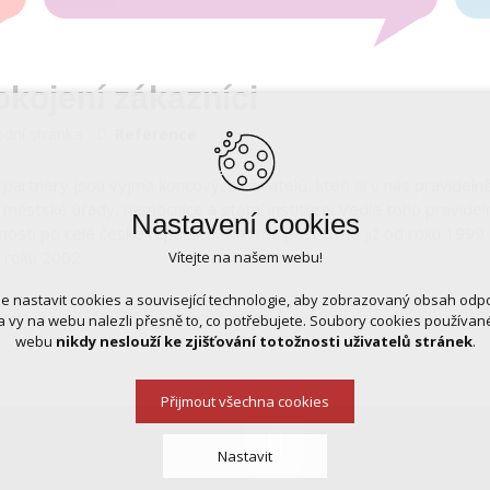
kojení zákazníci
dní stránka
Reference
 partnery jsou vyjma koncových uživatelů, kteří si u nás pravideln
, městské úřady, nemocnice a státní instituce. Vedle toho prav
Nastavení cookies
ností po celé české republice. Na trhu působíme již od roku 1999
d roku 2002.
Vítejte na našem webu!
 nastavit cookies a související technologie, aby zobrazovaný obsah odp
 vy na webu nalezli přesně to, co potřebujete. Soubory cookies používa
webu
nikdy neslouží ke zjišťování totožnosti uživatelů stránek
.
Přijmout všechna cookies
Nastavit