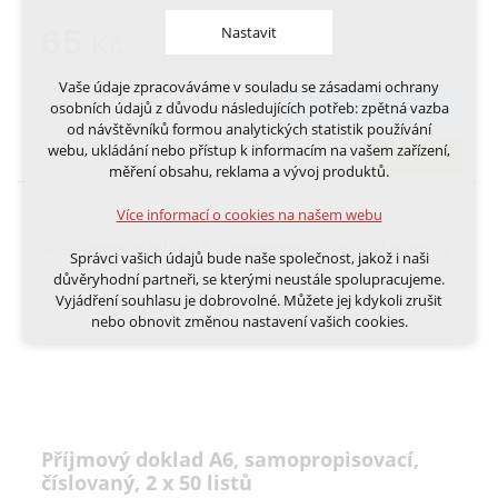
Nastavit
65
Kč
Vaše údaje zpracováváme v souladu se zásadami ochrany
Technická cookies
DO KOŠÍKU
osobních údajů z důvodu následujících potřeb: zpětná vazba
nutná pro provozování webu
od návštěvníků formou analytických statistik používání
udržení kontextu stránek (session): případná
webu, ukládání nebo přístup k informacím na vašem zařízení,
skladem
přihlášení, volby jazyka, apod.
měření obsahu, reklama a vývoj produktů.
Volitelná cookies
Více informací o cookies na našem webu
analytická pro anonymizované vyhodnocení
návštěvnosti
Správci vašich údajů bude naše společnost, jakož i naši
marketingová cookies (Google, Ecomail, Sklik,
důvěryhodní partneři, se kterými neustále spolupracujeme.
Smartsupp, Heureka)
Vyjádření souhlasu je dobrovolné. Můžete jej kdykoli zrušit
nebo obnovit změnou nastavení vašich cookies.
Více informací o cookies na našem webu
Cookies a podobné technologie dělíme na technická: nutná
pro běh webu, bez nichž nelze web používat a volitelná. Do
této části spadají analytická a marketingová cookies.
Přijmout všechna cookies
Příjmový doklad A6, samopropisovací,
Odmítnout vše
číslovaný, 2 x 50 listů