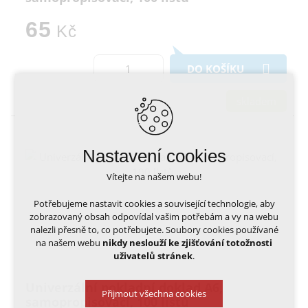
65
Kč
DO KOŠÍKU
skladem
Nastavení cookies
Vítejte na našem webu!
Potřebujeme nastavit cookies a související technologie, aby
zobrazovaný obsah odpovídal vašim potřebám a vy na webu
nalezli přesně to, co potřebujete. Soubory cookies používané
na našem webu
nikdy neslouží ke zjišťování totožnosti
uživatelů stránek
.
Univerzální pokladní doklad A6,
Přijmout všechna cookies
samopropisovací, 100 listů