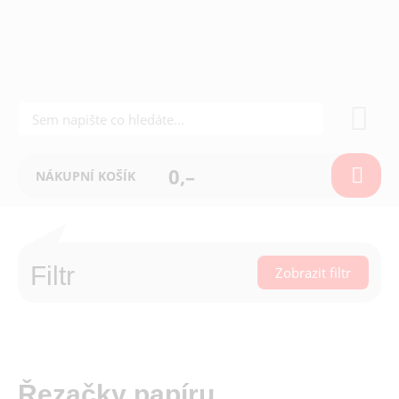
0,–
NÁKUPNÍ KOŠÍK
Filtr
Zobrazit filtr
Řezačky papíru