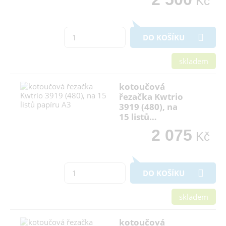
Kč
DO KOŠÍKU
skladem
kotoučová
řezačka Kwtrio
3919 (480), na
15 listů…
2 075
Kč
DO KOŠÍKU
skladem
kotoučová