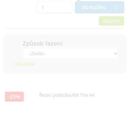
DO KOŠÍKU
skladem
Způsob řazení
SKLADEM
-23%