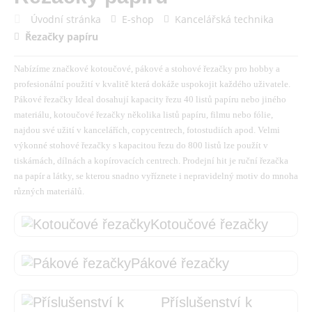
Úvodní stránka
E-shop
Kancelářská technika
Řezačky papíru
Nabízíme značkové kotoučové, pákové a stohové řezačky pro hobby a
profesionální použití v kvalitě která dokáže uspokojit každého uživatele.
Pákové řezačky Ideal dosahují kapacity řezu 40 listů papíru nebo jiného
materiálu, kotoučové řezačky několika listů papíru, filmu nebo fólie,
najdou své užití v kancelářích, copycentrech, fotostudiích apod. Velmi
výkonné stohové řezačky s kapacitou řezu do 800 listů lze použít v
tiskárnách, dílnách a kopírovacích centrech. Prodejní hit je ruční řezačka
na papír a látky, se kterou snadno vyříznete i nepravidelný motiv do mnoha
různých materiálů.
Kotoučové řezačky
Pákové řezačky
Příslušenství k