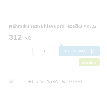
Náhradní řezná hlava pro řezačku AR322
312
Kč
DO KOŠÍKU
skladem