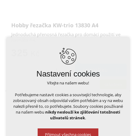
Hobby řezačka KW-trio 13830 A4
Jednoduchá přenosná řezačka pro domácí použití ve
formátu A4.
325
Kč
DO KOŠÍKU
Nastavení cookies
Vítejte na našem webu!
skladem
Potřebujeme nastavit cookies a související technologie, aby
zobrazovaný obsah odpovídal vašim potřebám a vy na webu
nalezli přesně to, co potřebujete. Soubory cookies používané
na našem webu
nikdy neslouží ke zjišťování totožnosti
uživatelů stránek
.
Přijmout všechna cookies