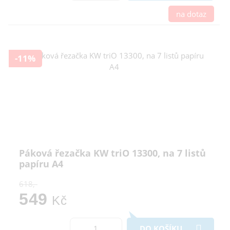
na dotaz
-11%
Páková řezačka KW triO 13300, na 7 listů
papíru A4
618,-
549
Kč
DO KOŠÍKU