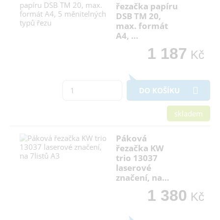
řezačka papíru
DSB TM 20,
max. formát
A4, …
1 187
Kč
DO KOŠÍKU
skladem
Páková
řezačka KW
trio 13037
laserové
značení, na…
1 380
Kč