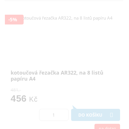
-5%
kotoučová řezačka AR322, na 8 listů
papíru A4
481,-
456
Kč
DO KOŠÍKU
na dotaz