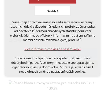
Nastavit
Vaše údaje zpracováváme v souladu se zásadami ochrany
Náhradní řezná hlava pro řezačky AR330
Technická cookies
osobních údajů z důvodu následujících potřeb: zpětná vazba
a AR462
nutná pro provozování webu
od návštěvníků formou analytických statistik používání
udržení kontextu stránek (session): případná
webu, ukládání nebo přístup k informacím na vašem zařízení,
354
přihlášení, volby jazyka, apod.
Kč
měření obsahu, reklama a vývoj produktů.
Volitelná cookies
Více informací o cookies na našem webu
analytická pro anonymizované vyhodnocení
DO KOŠÍKU
návštěvnosti
Správci vašich údajů bude naše společnost, jakož i naši
marketingová cookies (Google, Ecomail, Sklik,
důvěryhodní partneři, se kterými neustále spolupracujeme.
skladem
Smartsupp, Heureka)
Vyjádření souhlasu je dobrovolné. Můžete jej kdykoli zrušit
nebo obnovit změnou nastavení vašich cookies.
Více informací o cookies na našem webu
Cookies a podobné technologie dělíme na technická: nutná
pro běh webu, bez nichž nelze web používat a volitelná. Do
této části spadají analytická a marketingová cookies.
Přijmout všechna cookies
Odmítnout vše