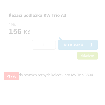
Řezací podložka KW Trio A3
196,-
156
Kč
DO KOŠÍKU
skladem
-17%