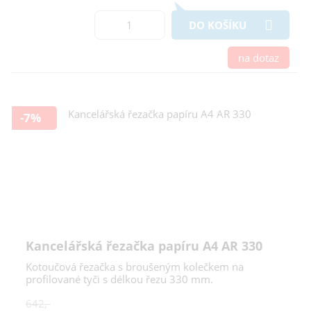
DO KOŠÍKU
na dotaz
-7%
Kancelářská řezačka papíru A4 AR 330
Kotoučová řezačka s broušeným kolečkem na
profilované tyči s délkou řezu 330 mm.
642,-