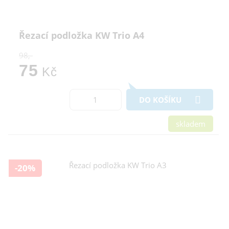
Řezací podložka KW Trio A4
98,-
75
Kč
DO KOŠÍKU
skladem
-20%