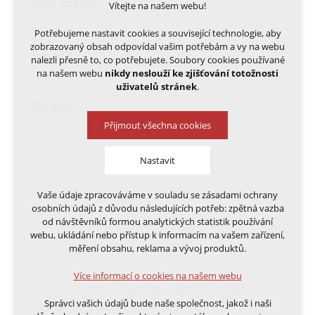
Vaše jméno
*
Vítejte na našem webu!
Potřebujeme nastavit cookies a související technologie, aby
zobrazovaný obsah odpovídal vašim potřebám a vy na webu
E-mail
*
nalezli přesně to, co potřebujete. Soubory cookies používané
na našem webu
nikdy neslouží ke zjišťování totožnosti
uživatelů stránek
.
Zpráva
*
Přijmout všechna cookies
Nastavit
Vaše údaje zpracováváme v souladu se zásadami ochrany
Technická cookies
osobních údajů z důvodu následujících potřeb: zpětná vazba
nutná pro provozování webu
od návštěvníků formou analytických statistik používání
udržení kontextu stránek (session): případná
webu, ukládání nebo přístup k informacím na vašem zařízení,
přihlášení, volby jazyka, apod.
měření obsahu, reklama a vývoj produktů.
Volitelná cookies
Více informací o cookies na našem webu
analytická pro anonymizované vyhodnocení
Přečetl(a) jsem si a beru na vědomí
zpracování
návštěvnosti
Správci vašich údajů bude naše společnost, jakož i naši
osobních údajů
.
marketingová cookies (Google, Ecomail, Sklik,