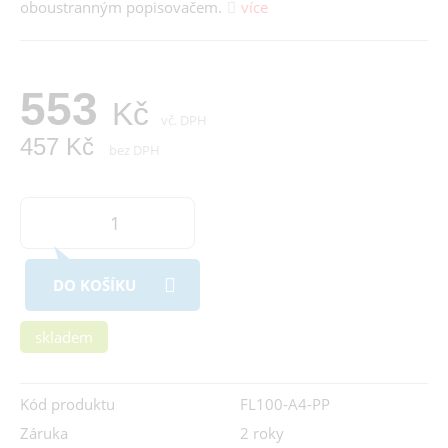
oboustranným popisovačem.
více
553
Kč
vč. DPH
457 Kč
bez DPH
DO KOŠÍKU
skladem
Kód produktu
FL100-A4-PP
Záruka
2 roky