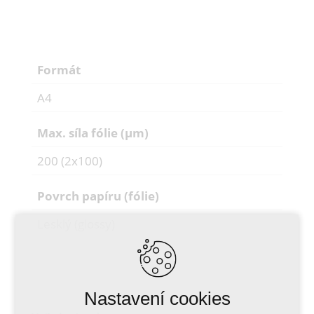
Formát
A4
Max. síla fólie (µm)
200 (2x100)
Povrch papíru (fólie)
Lesklý (glossy)
Nastavení cookies