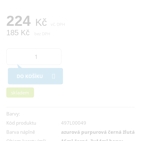
224
Kč
vč. DPH
185 Kč
bez DPH
DO KOŠÍKU
skladem
Barvy:
Kód produktu
497L00049
Barva náplně
azurová purpurová černá žlutá