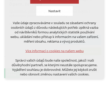
čipem, červená
Nastavit
Spolehlivá, plně kompatibilní inkoustová náplň s
výborným poměrem ceny a kvality
Vaše údaje zpracováváme v souladu se zásadami ochrany
71
Technická cookies
Kč
osobních údajů z důvodu následujících potřeb: zpětná vazba
nutná pro provozování webu
od návštěvníků formou analytických statistik používání
udržení kontextu stránek (session): případná
webu, ukládání nebo přístup k informacím na vašem zařízení,
přihlášení, volby jazyka, apod.
DO KOŠÍKU
měření obsahu, reklama a vývoj produktů.
Volitelná cookies
Více informací o cookies na našem webu
skladem
analytická pro anonymizované vyhodnocení
návštěvnosti
Správci vašich údajů bude naše společnost, jakož i naši
marketingová cookies (Google, Ecomail, Sklik,
důvěryhodní partneři, se kterými neustále spolupracujeme.
Smartsupp, Heureka)
Vyjádření souhlasu je dobrovolné. Můžete jej kdykoli zrušit
0,09 KČ
nebo obnovit změnou nastavení vašich cookies.
VÝTISK
Více informací o cookies na našem webu
Cookies a podobné technologie dělíme na technická: nutná
pro běh webu, bez nichž nelze web používat a volitelná. Do
této části spadají analytická a marketingová cookies.
Přijmout všechna cookies
Odmítnout vše