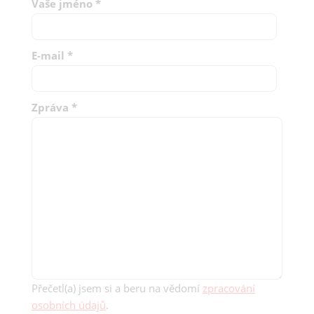
Vaše jméno
*
E-mail
*
Zpráva
*
Přečetl(a) jsem si a beru na vědomí
zpracování
osobních údajů
.