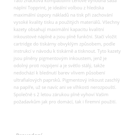
Tato značková kompatibilní cenově výhodná sada
náplní Topprint, je ideální volbou z hlediska
maximální úspory nákladů na tisk při zachování
vysoké kvality tisku a použitých materiálů. Všechny
kazety obsahují maximální kapacitu kvalitní
inkoustové náplně a jsou plně funkční. Stačí vložit
cartridge do tiskárny obvyklým způsobem, podle
instrukcí v návodu k tiskárně a tisknout. Tyto kazety
jsou plněny pigmentovým inkoustem, jenž je
odolný proti rozpíjení a je světlo stálý, takže
nedochází k blednutí barev vlivem působení
ultrafialových paprsků. Pigmentový inkoust zaschlý
na papíře, už se navíc ani ve vlhkosti nerozpouští.
Společně s 2 letou zárukou plně vyhoví Vašim
požadavkům jak pro domácí, tak i firemní použití.