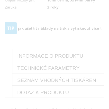
Objem kazety (ml)
16ml černá, 3x14ml barvy
Záruka
2 roky
TIP
jak ušetřit náklady na tisk a vytisknout více
INFORMACE O PRODUKTU
TECHNICKÉ PARAMETRY
SEZNAM VHODNÝCH TISKÁREN
DOTAZ K PRODUKTU