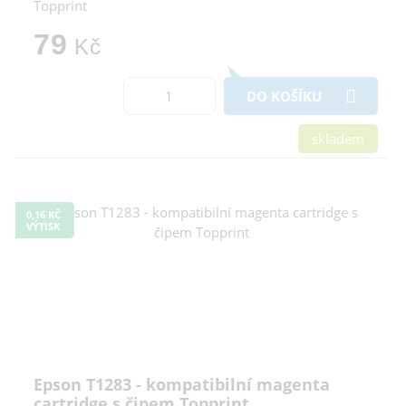
Topprint
79
Kč
DO KOŠÍKU
skladem
0,16 KČ
VÝTISK
Epson T1283 - kompatibilní magenta
cartridge s čipem Topprint