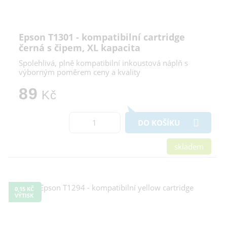
Epson T1301 - kompatibilní cartridge
černá s čipem, XL kapacita
Spolehlivá, plně kompatibilní inkoustová náplň s
výborným poměrem ceny a kvality
89
Kč
DO KOŠÍKU
skladem
0,15 KČ
VÝTISK