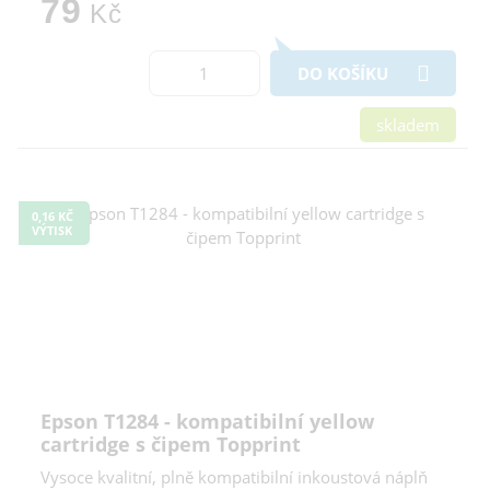
79
Kč
DO KOŠÍKU
skladem
0,16 KČ
VÝTISK
Epson T1284 - kompatibilní yellow
cartridge s čipem Topprint
Vysoce kvalitní, plně kompatibilní inkoustová náplň