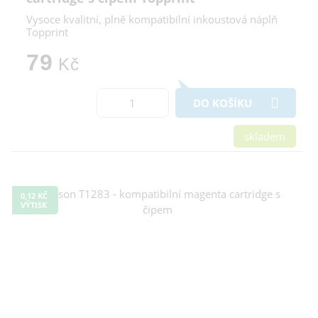
Vysoce kvalitní, plně kompatibilní inkoustová náplň
Topprint
79
Kč
DO KOŠÍKU
skladem
0,12 KČ
VÝTISK