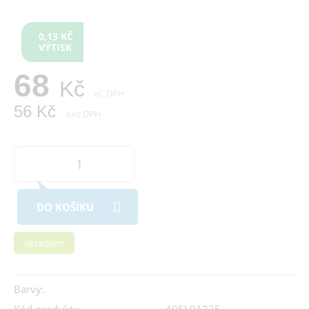
0,13 KČ
VÝTISK
68
Kč
vč. DPH
56 Kč
bez DPH
DO KOŠÍKU
skladem
Barvy: