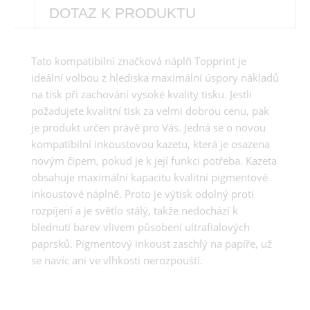
DOTAZ K PRODUKTU
Tato kompatibilní značková náplň Topprint je
ideální volbou z hlediska maximální úspory nákladů
na tisk při zachování vysoké kvality tisku. Jestli
požadujete kvalitní tisk za velmi dobrou cenu, pak
je produkt určen právě pro Vás. Jedná se o novou
kompatibilní inkoustovou kazetu, která je osazena
novým čipem, pokud je k její funkci potřeba. Kazeta
obsahuje maximální kapacitu kvalitní pigmentové
inkoustové náplně. Proto je výtisk odolný proti
rozpíjení a je světlo stálý, takže nedochází k
blednutí barev vlivem působení ultrafialových
paprsků. Pigmentový inkoust zaschlý na papíře, už
se navíc ani ve vlhkosti nerozpouští.