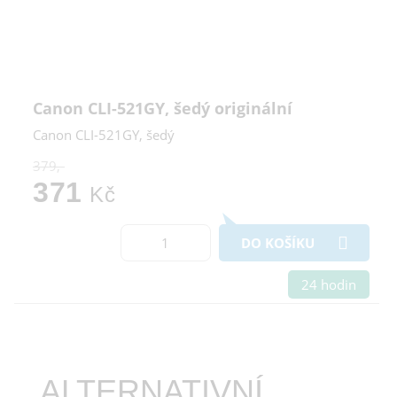
Canon CLI-521GY, šedý originální
Canon CLI-521GY, šedý
379,-
371
Kč
DO KOŠÍKU
24 hodin
ALTERNATIVNÍ