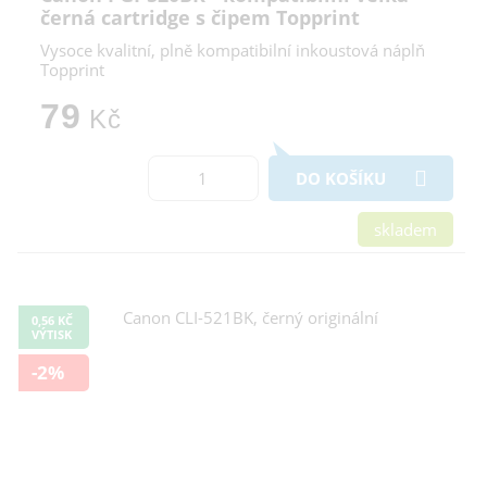
černá cartridge s čipem Topprint
Vysoce kvalitní, plně kompatibilní inkoustová náplň
Topprint
79
Kč
DO KOŠÍKU
skladem
0,56 KČ
VÝTISK
-2%