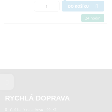
DO KOŠÍKU
24 hodin
RYCHLÁ DOPRAVA
GLS balík na adresu - 99,-Kč