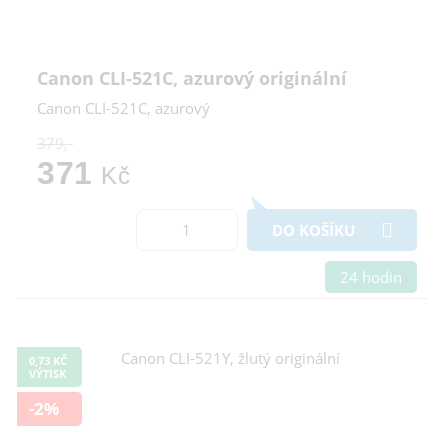
Canon CLI-521C, azurový originální
Canon CLI-521C, azurový
379,-
371
Kč
DO KOŠÍKU
24 hodin
0,73 KČ
VÝTISK
-2%