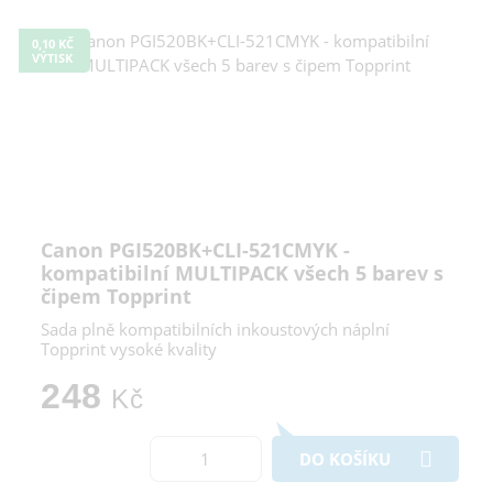
0,10 KČ
VÝTISK
Canon PGI520BK+CLI-521CMYK -
kompatibilní MULTIPACK všech 5 barev s
čipem Topprint
Sada plně kompatibilních inkoustových náplní
Topprint vysoké kvality
248
Kč
DO KOŠÍKU