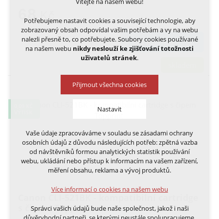
Vítejte na našem webu!
68
Kč
Potřebujeme nastavit cookies a související technologie, aby
zobrazovaný obsah odpovídal vašim potřebám a vy na webu
nalezli přesně to, co potřebujete. Soubory cookies používané
DO KOŠÍKU
na našem webu
nikdy neslouží ke zjišťování totožnosti
uživatelů stránek
.
skladem
Přijmout všechna cookies
0,09 KČ
Nastavit
VÝTISK
Vaše údaje zpracováváme v souladu se zásadami ochrany
Technická cookies
osobních údajů z důvodu následujících potřeb: zpětná vazba
nutná pro provozování webu
od návštěvníků formou analytických statistik používání
udržení kontextu stránek (session): případná
webu, ukládání nebo přístup k informacím na vašem zařízení,
přihlášení, volby jazyka, apod.
měření obsahu, reklama a vývoj produktů.
Volitelná cookies
Více informací o cookies na našem webu
analytická pro anonymizované vyhodnocení
Canon CLI-521BK - kompatibilní cartridge
návštěvnosti
s čipem Topprint
Správci vašich údajů bude naše společnost, jakož i naši
marketingová cookies (Google, Ecomail, Sklik,
důvěryhodní partneři, se kterými neustále spolupracujeme.