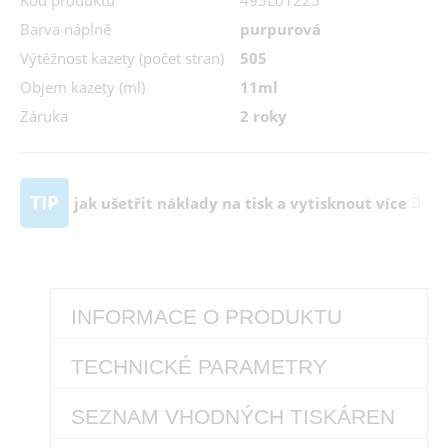
Kód produktu
495L01225
Barva náplně
purpurová
Výtěžnost kazety (počet stran)
505
Objem kazety (ml)
11ml
Záruka
2 roky
TIP
jak ušetřit náklady na tisk a vytisknout více
INFORMACE O PRODUKTU
TECHNICKÉ PARAMETRY
SEZNAM VHODNÝCH TISKÁREN