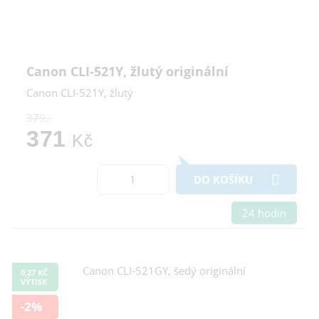
Canon CLI-521Y, žlutý originální
Canon CLI-521Y, žlutý
379,-
371
Kč
DO KOŠÍKU
24 hodin
0,27 KČ
VÝTISK
-2%