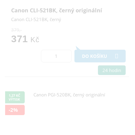
Canon CLI-521BK, černý originální
Canon CLI-521BK, černý
379,-
371
Kč
DO KOŠÍKU
24 hodin
1,27 KČ
VÝTISK
-2%