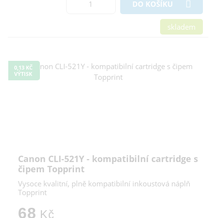
DO KOŠÍKU
skladem
0,13 KČ
VÝTISK
Canon CLI-521Y - kompatibilní cartridge s
čipem Topprint
Vysoce kvalitní, plně kompatibilní inkoustová náplň
Topprint
68
Kč