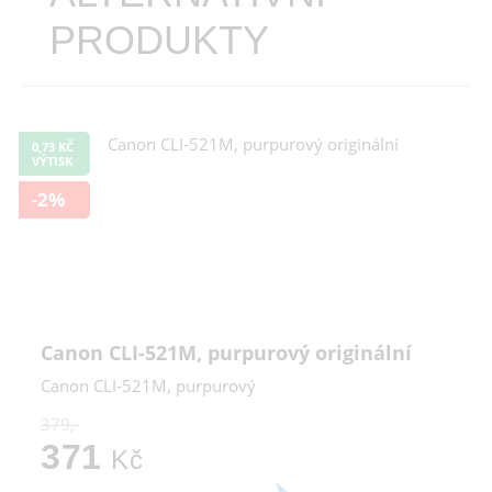
PRODUKTY
0,73 KČ
VÝTISK
-2%
Canon CLI-521M, purpurový originální
Canon CLI-521M, purpurový
379,-
371
Kč