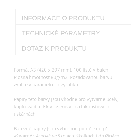
INFORMACE O PRODUKTU
TECHNICKÉ PARAMETRY
DOTAZ K PRODUKTU
Formát A3 (420 x 297 mm). 100 listů v balení.
Plošná hmotnost 80g/m2. Požadovanou barvu
zvolíte v parametrech výrobku.
Papíry této barvy jsou vhodné pro výtvarné účely,
kopírování a tisk v laserových a inkoustových
tiskárnách
Barevné papíry jsou výbornou pomůckou při
výtvarné výchově ve školách, školkách i družinách.