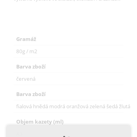
Gramáž
80g / m2
Barva zboží
červená
Barva zboží
fialová hnědá modrá oranžová zelená šedá žlutá
Objem kazety (ml)
A3