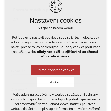
Formát médií a papíru
Nastavení cookies
A3
Vítejte na našem webu!
Potřebujeme nastavit cookies a související technologie, aby
zobrazovaný obsah odpovídal vašim potřebám a vy na webu
nalezli přesně to, co potřebujete. Soubory cookies používané
na našem webu
nikdy neslouží ke zjišťování totožnosti
Vaše jméno
*
uživatelů stránek
.
Přijmout všechna cookies
E-mail
*
Nastavit
Zpráva
*
Vaše údaje zpracováváme v souladu se zásadami ochrany
Technická cookies
osobních údajů z důvodu následujících potřeb: zpětná vazba
nutná pro provozování webu
od návštěvníků formou analytických statistik používání
udržení kontextu stránek (session): případná
webu, ukládání nebo přístup k informacím na vašem zařízení,
přihlášení, volby jazyka, apod.