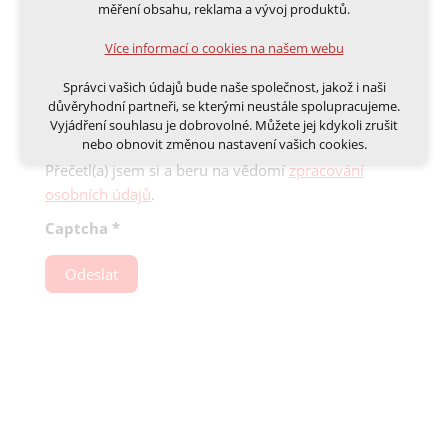
měření obsahu, reklama a vývoj produktů.
Volitelná cookies
Více informací o cookies na našem webu
analytická pro anonymizované vyhodnocení
návštěvnosti
Správci vašich údajů bude naše společnost, jakož i naši
marketingová cookies (Google, Ecomail, Sklik,
důvěryhodní partneři, se kterými neustále spolupracujeme.
Smartsupp, Heureka)
Vyjádření souhlasu je dobrovolné. Můžete jej kdykoli zrušit
nebo obnovit změnou nastavení vašich cookies.
Více informací o cookies na našem webu
Přečetl(a) jsem si a beru na vědomí
zpracování
Cookies a podobné technologie dělíme na technická: nutná
osobních údajů
.
pro běh webu, bez nichž nelze web používat a volitelná. Do
této části spadají analytická a marketingová cookies.
Přijmout všechna cookies
Captcha
*
Odeslat
Odmítnout vše