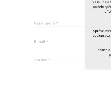
Vaše údaje 
Technická
potřeb: zpě
nutná
přís
udrže
Vaše jméno
*
Volitelná 
analy
Správci vaš
marke
spolupracuj
E-mail
*
Cookies a
p
Zpráva
*