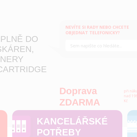
NEVÍTE SI RADY NEBO CHCETE
OBJEDNAT TELEFONICKY?
PLNĚ DO
SKÁREN,
NERY
CARTRIDGE
Doprava
při nák
nad 199
ZDARMA
Kč
KANCELÁŘSKÉ
POTŘEBY