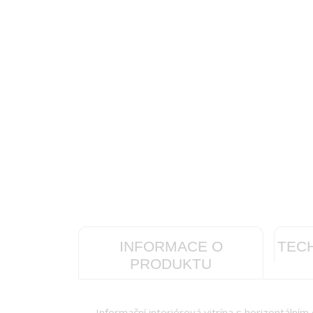
INFORMACE O
TEC
PRODUKTU
Informační interiérová vitrína s horizontální