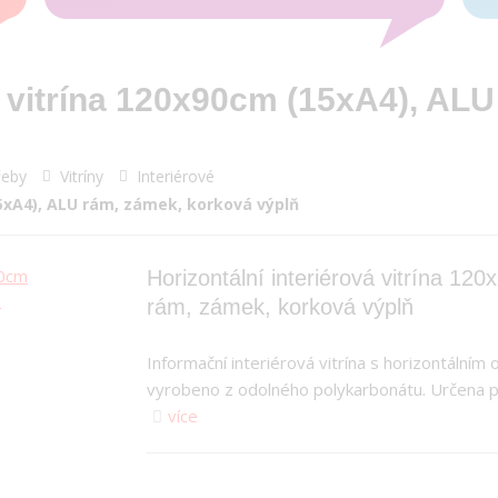
vá vitrína 120x90cm (15xA4), AL
řeby
Vitríny
Interiérové
15xA4), ALU rám, zámek, korková výplň
Horizontální interiérová vitrína 1
rám, zámek, korková výplň
Informační interiérová vitrína s horizontálním
vyrobeno z odolného polykarbonátu. Určena p
více