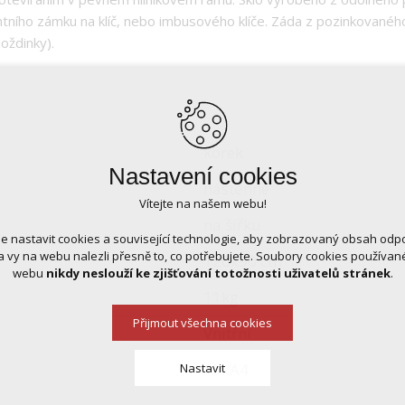
ního zámku na klíč, nebo imbusového klíče. Záda z pozinkovaného
oždinky).
korek
Nastavení cookies
nástěnné
Vítejte na našem webu!
na šířku
 nastavit cookies a související technologie, aby zobrazovaný obsah odp
 vy na webu nalezli přesně to, co potřebujete. Soubory cookies používa
120x90 cm
webu
nikdy neslouží ke zjišťování totožnosti uživatelů stránek
.
11kg
Přijmout všechna cookies
Vnitřní
15xA4
Nastavit