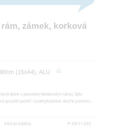
U rám, zámek, korková
20x90cm (15xA4), ALU
 otevíráním v pevném hliníkovém rámu. Sklo
ro použití uvnitř. Uzamykatelné dveře pomocí…
Kód produktu
P-GK1129Z