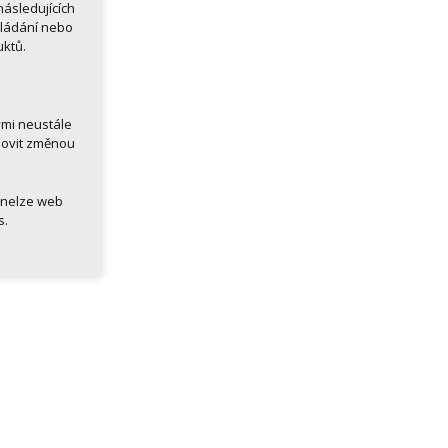
ásledujících
kládání nebo
uktů.
ými neustále
novit změnou
 nelze web
s.