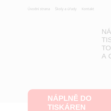
Úvodní strana
Školy a úřady
Kontakt
NÁ
TI
TO
A 
NÁPLNĚ DO
TISKÁREN