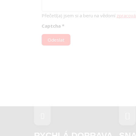
Přečetl(a) jsem si a beru na vědomí
zpracová
Captcha
*
Odeslat
RYCHLÁ DOPRAVA
SNA