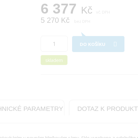
6 377
Kč
vč. DPH
5 270 Kč
bez DPH
DO KOŠÍKU
skladem
HNICKÉ PARAMETRY
DOTAZ K PRODUK
m otevíráním v pevném hliníkovém rámu. Sklo vyrobeno z odolného p